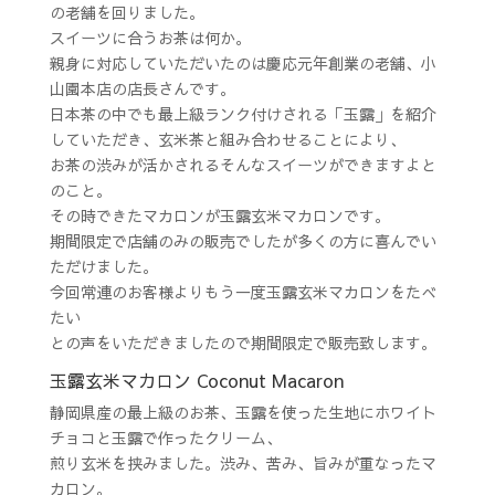
の老舗を回りました。
スイーツに合うお茶は何か。
親身に対応していただいたのは慶応元年創業の老舗、小
山園本店の店長さんです。
日本茶の中でも最上級ランク付けされる「玉露」を紹介
していただき、玄米茶と組み合わせることにより、
お茶の渋みが活かされるそんなスイーツができますよと
のこと。
その時できたマカロンが玉露玄米マカロンです。
期間限定で店舗のみの販売でしたが多くの方に喜んでい
ただけました。
今回常連のお客様よりもう一度玉露玄米マカロンをたべ
たい
との声をいただきましたので期間限定で販売致します。
玉露玄米マカロン Coconut Macaron
静岡県産の最上級のお茶、玉露を使った生地にホワイト
チョコと玉露で作ったクリーム、
煎り玄米を挟みました。渋み、苦み、旨みが重なったマ
カロン。